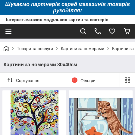
Шукаємо партнерів серед магазинів товарів
рукоділля!
Інтернет-магазин модульних картин та постерів
Товари та послуги
Картини за номерами
Картини за
Картини за номерами 30х40см
Сортування
0
Фільтри