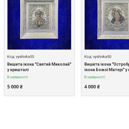
vyshivka55
vyshivka50
Вишита ікона "Святий Миколай"
Вишита ікона "Остро
у кришталі
ікона Божої Матері" у
В наявності
В наявності
5 000 ₴
4 000 ₴