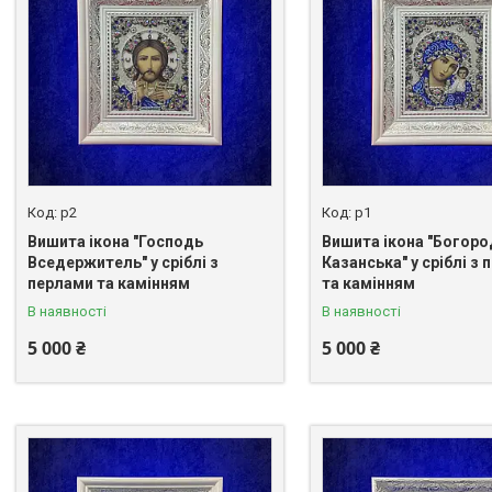
p2
p1
Вишита ікона "Господь
Вишита ікона "Богор
Вседержитель" у сріблі з
Казанська" у сріблі з
перлами та камінням
та камінням
В наявності
В наявності
5 000 ₴
5 000 ₴