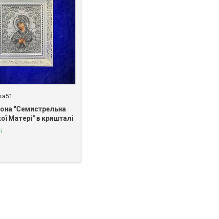
vka51
кона "Семистрельна
ої Матері" в кришталі
і