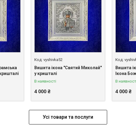
vyshivka52
vyshi
брамська
Вишита ікона "Святий Миколай"
Вишита і
 кришталі
у кришталі
Ікона Бож
В наявності
В наявност
4 000 ₴
4 000 ₴
Усі товари та послуги