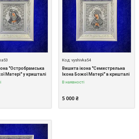
vka53
vyshivka54
кона "Остробрамська
Вишита ікона "Семистрельна
ої Матері" у кришталі
Ікона Божої Матері" в кришталі
і
В наявності
5 000 ₴