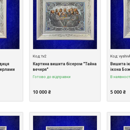
tv2
vyshi
одиця
Картина вишита бісером "Тайна
Вишита і
 перлами
вечеря"
ікона Бож
Готово до відправки
В наявност
10 000 ₴
5 000 ₴