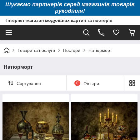
Шукаємо партнерів серед магазинів товарів
рукоділля!
Інтернет-магазин модульних картин та постерів
Товари та послуги
Постери
Натюрморт
Натюрморт
Сортування
0
Фільтри