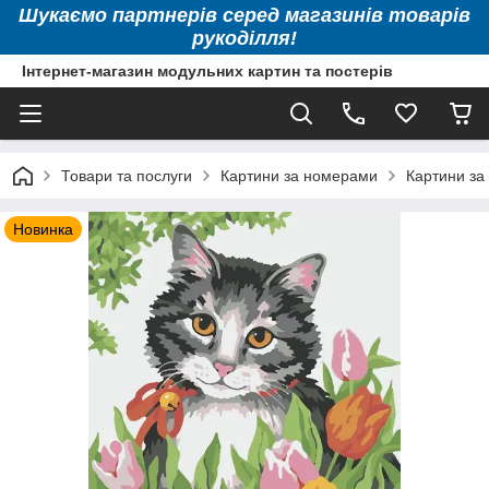
Шукаємо партнерів серед магазинів товарів
рукоділля!
Інтернет-магазин модульних картин та постерів
Товари та послуги
Картини за номерами
Картини за
Новинка