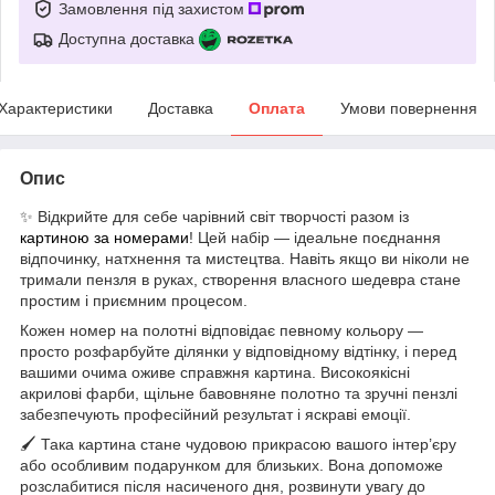
Замовлення під захистом
Доступна доставка
Характеристики
Доставка
Оплата
Умови повернення
Опис
✨ Відкрийте для себе чарівний світ творчості разом із
картиною за номерами
! Цей набір — ідеальне поєднання
відпочинку, натхнення та мистецтва. Навіть якщо ви ніколи не
тримали пензля в руках, створення власного шедевра стане
простим і приємним процесом.
Кожен номер на полотні відповідає певному кольору —
просто розфарбуйте ділянки у відповідному відтінку, і перед
вашими очима оживе справжня картина. Високоякісні
акрилові фарби, щільне бавовняне полотно та зручні пензлі
забезпечують професійний результат і яскраві емоції.
🖌 Така картина стане чудовою прикрасою вашого інтер’єру
або особливим подарунком для близьких. Вона допоможе
розслабитися після насиченого дня, розвинути увагу до