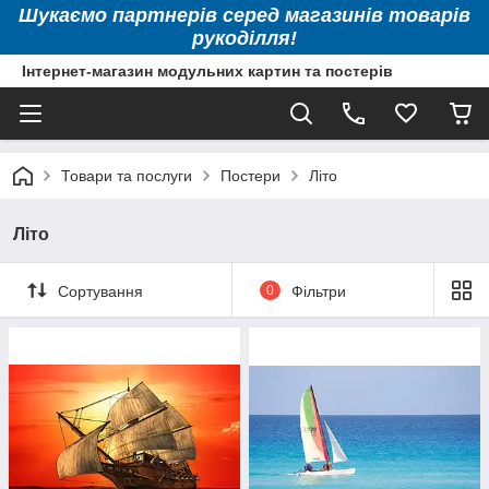
Шукаємо партнерів серед магазинів товарів
рукоділля!
Інтернет-магазин модульних картин та постерів
Товари та послуги
Постери
Літо
Літо
Сортування
0
Фільтри