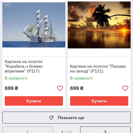
Картина на полотні
"Корабель з білими
Картина на полотні "Пальма
вітрилами" (P117)
на заході" (P121)
В наявності
В наявності
699
699
₴
₴
Купити
Купити
Показати ще
1
/ 10