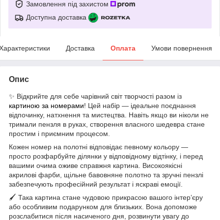
Замовлення під захистом
Доступна доставка
Характеристики
Доставка
Оплата
Умови повернення
Опис
✨ Відкрийте для себе чарівний світ творчості разом із
картиною за номерами
! Цей набір — ідеальне поєднання
відпочинку, натхнення та мистецтва. Навіть якщо ви ніколи не
тримали пензля в руках, створення власного шедевра стане
простим і приємним процесом.
Кожен номер на полотні відповідає певному кольору —
просто розфарбуйте ділянки у відповідному відтінку, і перед
вашими очима оживе справжня картина. Високоякісні
акрилові фарби, щільне бавовняне полотно та зручні пензлі
забезпечують професійний результат і яскраві емоції.
🖌 Така картина стане чудовою прикрасою вашого інтер’єру
або особливим подарунком для близьких. Вона допоможе
розслабитися після насиченого дня, розвинути увагу до