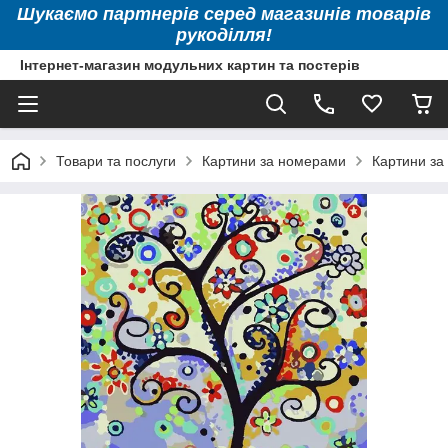
Шукаємо партнерів серед магазинів товарів
рукоділля!
Інтернет-магазин модульних картин та постерів
Товари та послуги
Картини за номерами
Картини за