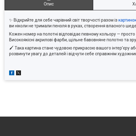
Опис
Х
✨ Відкрийте для себе чарівний світ творчості разом із
картино
ви ніколи не тримали пензля в руках, створення власного шед
Кожен номер на полотні відповідає певному кольору — просто 
Високоякісні акрилові фарби, щільне бавовняне полотно та зру
🖌 Така картина стане чудовою прикрасою вашого інтер’єру а
розвинути увагу до деталей і відчути себе справжнім художни