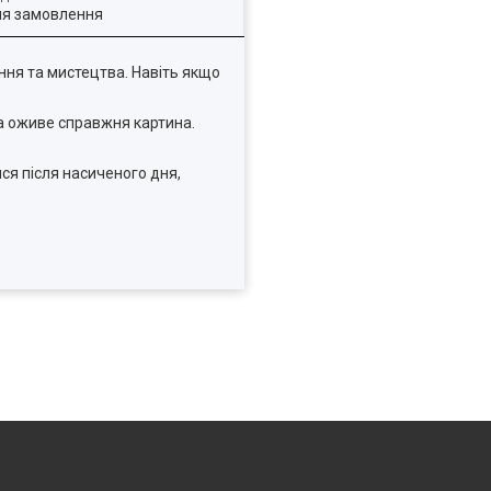
ля замовлення
ення та мистецтва. Навіть якщо
ма оживе справжня картина.
ся після насиченого дня,