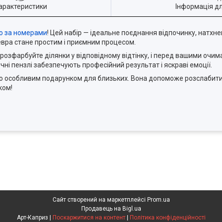
арактеристики
Інформація д
ю за номерами
! Цей набір — ідеальне поєднання відпочинку, натхн
евра стане простим і приємним процесом.
розфарбуйте ділянки у відповідному відтінку, і перед вашими очи
чні пензлі забезпечують професійний результат і яскраві емоції.
бо особливим подарунком для близьких. Вона допоможе розслабити
ком!
Сайт створений на маркетплейсі
Prom.ua
Продавець на Bigl.ua
Арт-Каприз |
Поскаржитися на контент
|
Політика конфіденційності