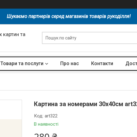
Шукаємо партнерів серед магазинів товарів рукоділля!
 картин та
Товари та послуги
Про нас
Контакти
Дост
Картина за номерами 30х40см art3
Код:
art322
В наявності
280 ₴