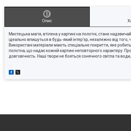
Опис
Х
Мистецька магія, втілена у картині на полотні, стане надзвич
ідеально впишуться в будь-який інтер'єр, незалежно від того,
Використані матеріали мають спеціальне покриття, яке робит
полотна, що надає кожній картині неповторного характеру. Про
довговічність. Наші твори не бояться сонячного світла та во