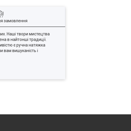
ля замовлення
мих. Наші твори мистецтва
ена в найтонші традиції.
ивістю є ручна натяжка
и вам вишуканість і