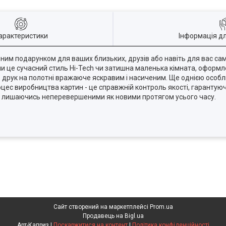
арактеристики
Інформація д
айним подарунком для ваших близьких, друзів або навіть для вас са
 чи це сучасний стиль Hi-Tech чи затишна маленька кімната, оформл
ь друк на полотні вражаюче яскравим і насиченим. Ще однією особл
цес виробництва картин - це справжній контроль якості, гарантуюч
ди, лишаючись неперевершеними як новими протягом усього часу.
Сайт створений на маркетплейсі
Prom.ua
Продавець на Bigl.ua
Арт-Каприз |
Поскаржитися на контент
|
Політика конфіденційності