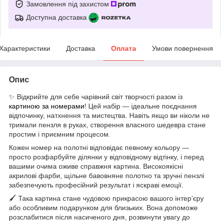
Замовлення під захистом
Доступна доставка
Характеристики
Доставка
Оплата
Умови повернення
Опис
✨ Відкрийте для себе чарівний світ творчості разом із
картиною за номерами
! Цей набір — ідеальне поєднання
відпочинку, натхнення та мистецтва. Навіть якщо ви ніколи не
тримали пензля в руках, створення власного шедевра стане
простим і приємним процесом.
Кожен номер на полотні відповідає певному кольору —
просто розфарбуйте ділянки у відповідному відтінку, і перед
вашими очима оживе справжня картина. Високоякісні
акрилові фарби, щільне бавовняне полотно та зручні пензлі
забезпечують професійний результат і яскраві емоції.
🖌 Така картина стане чудовою прикрасою вашого інтер’єру
або особливим подарунком для близьких. Вона допоможе
розслабитися після насиченого дня, розвинути увагу до