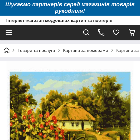
Шукаємо партнерів серед магазинів товарів
рукоділля!
Інтернет-магазин модульних картин та постерів
Товари та послуги
Картини за номерами
Картини за