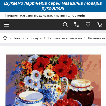
Шукаємо партнерів серед магазинів товарів
рукоділля!
Інтернет-магазин модульних картин та постерів
Товари та послуги
Картини за номерами
Картини за