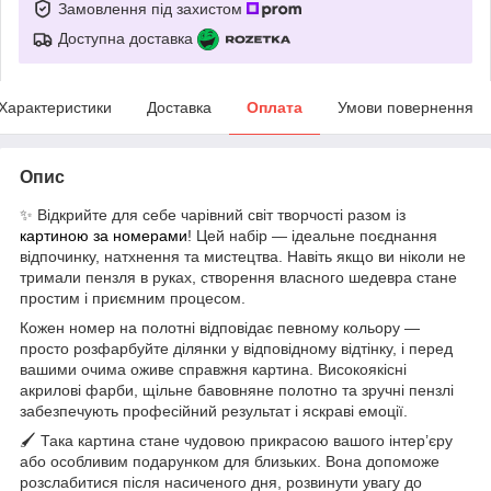
Замовлення під захистом
Доступна доставка
Характеристики
Доставка
Оплата
Умови повернення
Опис
✨ Відкрийте для себе чарівний світ творчості разом із
картиною за номерами
! Цей набір — ідеальне поєднання
відпочинку, натхнення та мистецтва. Навіть якщо ви ніколи не
тримали пензля в руках, створення власного шедевра стане
простим і приємним процесом.
Кожен номер на полотні відповідає певному кольору —
просто розфарбуйте ділянки у відповідному відтінку, і перед
вашими очима оживе справжня картина. Високоякісні
акрилові фарби, щільне бавовняне полотно та зручні пензлі
забезпечують професійний результат і яскраві емоції.
🖌 Така картина стане чудовою прикрасою вашого інтер’єру
або особливим подарунком для близьких. Вона допоможе
розслабитися після насиченого дня, розвинути увагу до