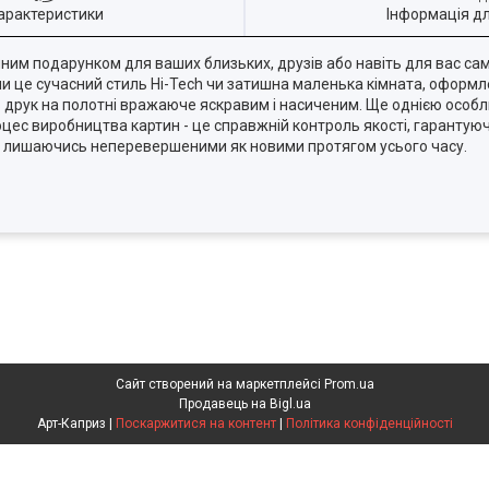
арактеристики
Інформація д
айним подарунком для ваших близьких, друзів або навіть для вас са
 чи це сучасний стиль Hi-Tech чи затишна маленька кімната, оформл
ь друк на полотні вражаюче яскравим і насиченим. Ще однією особл
цес виробництва картин - це справжній контроль якості, гарантуюч
ди, лишаючись неперевершеними як новими протягом усього часу.
Сайт створений на маркетплейсі
Prom.ua
Продавець на Bigl.ua
Арт-Каприз |
Поскаржитися на контент
|
Політика конфіденційності