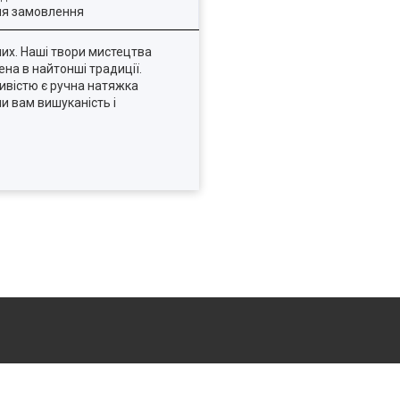
ля замовлення
мих. Наші твори мистецтва
ена в найтонші традиції.
ивістю є ручна натяжка
и вам вишуканість і