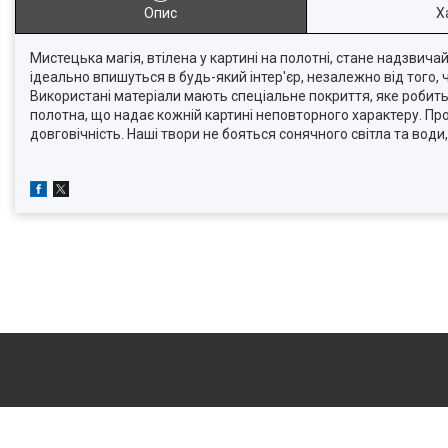
Опис
Х
Мистецька магія, втілена у картині на полотні, стане надзвич
ідеально впишуться в будь-який інтер'єр, незалежно від того,
Використані матеріали мають спеціальне покриття, яке робит
полотна, що надає кожній картині неповторного характеру. Про
довговічність. Наші твори не бояться сонячного світла та во