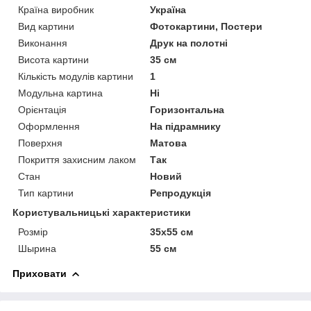
Країна виробник
Україна
Вид картини
Фотокартини, Постери
Виконання
Друк на полотні
Висота картини
35 см
Кількість модулів картини
1
Модульна картина
Ні
Орієнтація
Горизонтальна
Оформлення
На підрамнику
Поверхня
Матова
Покриття захисним лаком
Так
Стан
Новий
Тип картини
Репродукція
Користувальницькі характеристики
Розмір
35х55 см
Шырина
55 см
Приховати