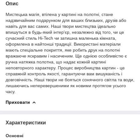
Опис
Мистецька магія, втілена у картині на полотні, стане
надзвичайним подарунком для ваших близьких, друзів або
навіть для вас самих. Наші твори мистецтва ідеально
впишуться в будь-який інтер'єр, незалежно від того, чи це
сучасний стиль Hi-Tech чи затишна маленька кімната,
оформлена в найтонші традиції. Використані матеріали
мають спеціальне покриття, яке робить друк на полотні
вражаюче яскравим і насиченим. Ще однією особливістю є
ручна натяжка полотна, що надає кожній картині
неповторного характеру. Процес виробництва картин - це
справжній контроль якості, гарантуючи вам вишуканість і
довговічність. Наші твори не бояться сонячного світла та води,
лишаючись неперевершеними як новими протягом усього
часу.
Приховати
Характеристики
Основні