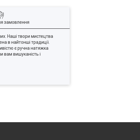
ля замовлення
мих. Наші твори мистецтва
ена в найтонші традиції.
ивістю є ручна натяжка
и вам вишуканість і