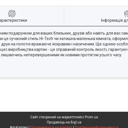
арактеристики
Інформація д
айним подарунком для ваших близьких, друзів або навіть для вас са
 чи це сучасний стиль Hi-Tech чи затишна маленька кімната, оформл
ь друк на полотні вражаюче яскравим і насиченим. Ще однією особл
цес виробництва картин - це справжній контроль якості, гарантуюч
ди, лишаючись неперевершеними як новими протягом усього часу.
Сайт створений на маркетплейсі
Prom.ua
Продавець на Bigl.ua
Арт-Каприз |
Поскаржитися на контент
|
Політика конфіденційності