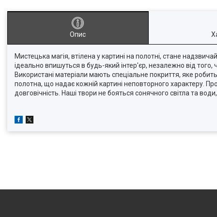
Опис
Х
Мистецька магія, втілена у картині на полотні, стане надзвич
ідеально впишуться в будь-який інтер'єр, незалежно від того,
Використані матеріали мають спеціальне покриття, яке робит
полотна, що надає кожній картині неповторного характеру. Про
довговічність. Наші твори не бояться сонячного світла та во