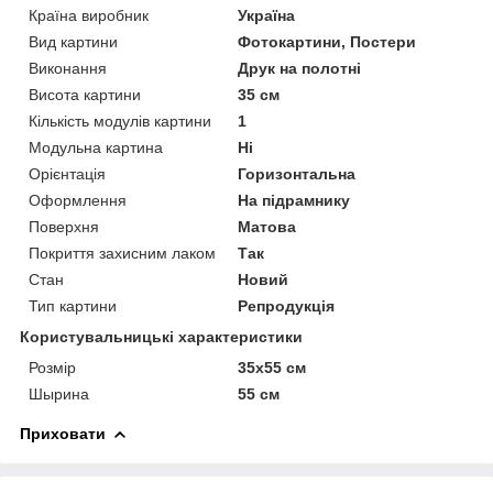
Країна виробник
Україна
Вид картини
Фотокартини, Постери
Виконання
Друк на полотні
Висота картини
35 см
Кількість модулів картини
1
Модульна картина
Ні
Орієнтація
Горизонтальна
Оформлення
На підрамнику
Поверхня
Матова
Покриття захисним лаком
Так
Стан
Новий
Тип картини
Репродукція
Користувальницькі характеристики
Розмір
35х55 см
Шырина
55 см
Приховати