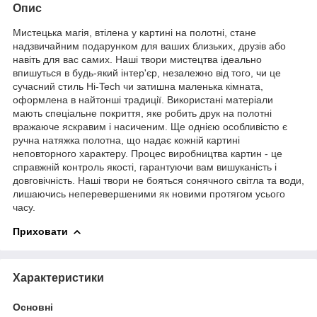
Опис
Мистецька магія, втілена у картині на полотні, стане
надзвичайним подарунком для ваших близьких, друзів або
навіть для вас самих. Наші твори мистецтва ідеально
впишуться в будь-який інтер'єр, незалежно від того, чи це
сучасний стиль Hi-Tech чи затишна маленька кімната,
оформлена в найтонші традиції. Використані матеріали
мають спеціальне покриття, яке робить друк на полотні
вражаюче яскравим і насиченим. Ще однією особливістю є
ручна натяжка полотна, що надає кожній картині
неповторного характеру. Процес виробництва картин - це
справжній контроль якості, гарантуючи вам вишуканість і
довговічність. Наші твори не бояться сонячного світла та води,
лишаючись неперевершеними як новими протягом усього
часу.
Приховати
Характеристики
Основні