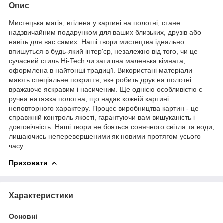
Опис
Мистецька магія, втілена у картині на полотні, стане
надзвичайним подарунком для ваших близьких, друзів або
навіть для вас самих. Наші твори мистецтва ідеально
впишуться в будь-який інтер'єр, незалежно від того, чи це
сучасний стиль Hi-Tech чи затишна маленька кімната,
оформлена в найтонші традиції. Використані матеріали
мають спеціальне покриття, яке робить друк на полотні
вражаюче яскравим і насиченим. Ще однією особливістю є
ручна натяжка полотна, що надає кожній картині
неповторного характеру. Процес виробництва картин - це
справжній контроль якості, гарантуючи вам вишуканість і
довговічність. Наші твори не бояться сонячного світла та води,
лишаючись неперевершеними як новими протягом усього
часу.
Приховати
Характеристики
Основні