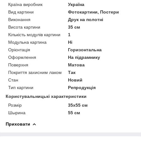
Країна виробник
Україна
Вид картини
Фотокартини, Постери
Виконання
Друк на полотні
Висота картини
35 см
Кількість модулів картини
1
Модульна картина
Ні
Орієнтація
Горизонтальна
Оформлення
На підрамнику
Поверхня
Матова
Покриття захисним лаком
Так
Стан
Новий
Тип картини
Репродукція
Користувальницькі характеристики
Розмір
35х55 см
Шырина
55 см
Приховати