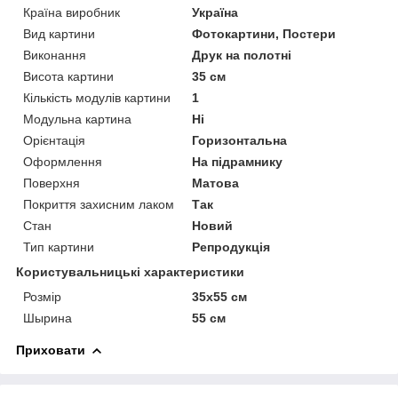
Країна виробник
Україна
Вид картини
Фотокартини, Постери
Виконання
Друк на полотні
Висота картини
35 см
Кількість модулів картини
1
Модульна картина
Ні
Орієнтація
Горизонтальна
Оформлення
На підрамнику
Поверхня
Матова
Покриття захисним лаком
Так
Стан
Новий
Тип картини
Репродукція
Користувальницькі характеристики
Розмір
35х55 см
Шырина
55 см
Приховати