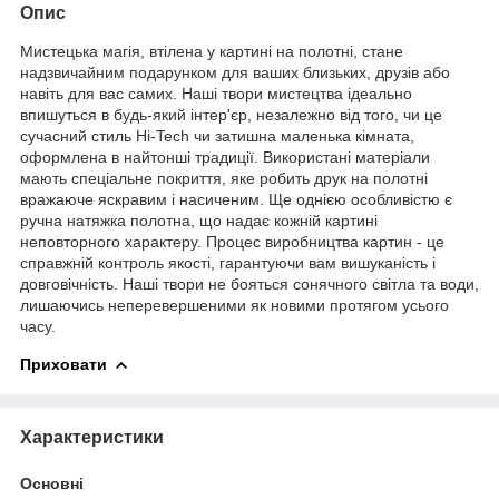
Опис
Мистецька магія, втілена у картині на полотні, стане
надзвичайним подарунком для ваших близьких, друзів або
навіть для вас самих. Наші твори мистецтва ідеально
впишуться в будь-який інтер'єр, незалежно від того, чи це
сучасний стиль Hi-Tech чи затишна маленька кімната,
оформлена в найтонші традиції. Використані матеріали
мають спеціальне покриття, яке робить друк на полотні
вражаюче яскравим і насиченим. Ще однією особливістю є
ручна натяжка полотна, що надає кожній картині
неповторного характеру. Процес виробництва картин - це
справжній контроль якості, гарантуючи вам вишуканість і
довговічність. Наші твори не бояться сонячного світла та води,
лишаючись неперевершеними як новими протягом усього
часу.
Приховати
Характеристики
Основні