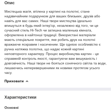
Опис
Мистецька магія, втілена у картині на полотні, стане
надзвичайним подарунком для ваших близьких, друзів або
навіть для вас самих. Наші твори мистецтва ідеально
впишуться в будь-який інтер'єр, незалежно від того, чи це
сучасний стиль Hi-Tech чи затишна маленька кімната,
оформлена в найтонші традиції. Використані матеріали
мають спеціальне покриття, яке робить друк на полотні
вражаюче яскравим і насиченим. Ще однією особливістю є
ручна натяжка полотна, що надає кожній картині
неповторного характеру. Процес виробництва картин - це
справжній контроль якості, гарантуючи вам вишуканість і
довговічність. Наші твори не бояться сонячного світла та води,
лишаючись неперевершеними як новими протягом усього
часу.
Приховати
Характеристики
Основні