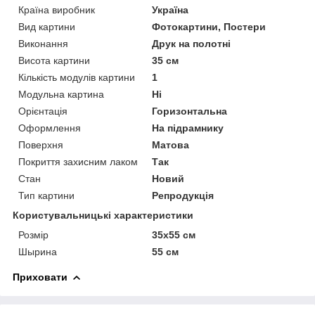
Країна виробник
Україна
Вид картини
Фотокартини, Постери
Виконання
Друк на полотні
Висота картини
35 см
Кількість модулів картини
1
Модульна картина
Ні
Орієнтація
Горизонтальна
Оформлення
На підрамнику
Поверхня
Матова
Покриття захисним лаком
Так
Стан
Новий
Тип картини
Репродукція
Користувальницькі характеристики
Розмір
35х55 см
Шырина
55 см
Приховати