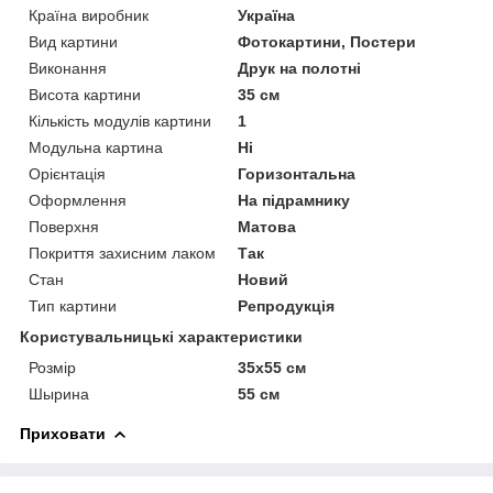
Країна виробник
Україна
Вид картини
Фотокартини, Постери
Виконання
Друк на полотні
Висота картини
35 см
Кількість модулів картини
1
Модульна картина
Ні
Орієнтація
Горизонтальна
Оформлення
На підрамнику
Поверхня
Матова
Покриття захисним лаком
Так
Стан
Новий
Тип картини
Репродукція
Користувальницькі характеристики
Розмір
35х55 см
Шырина
55 см
Приховати