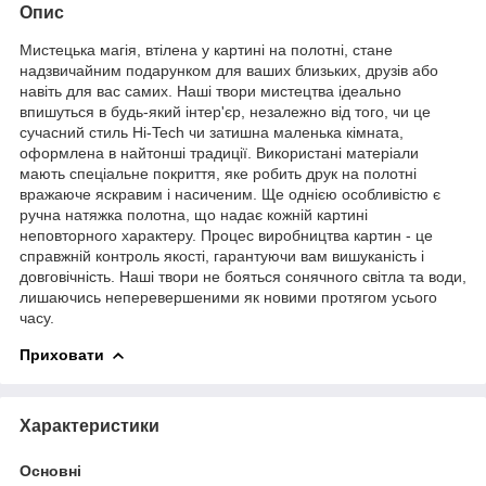
Опис
Мистецька магія, втілена у картині на полотні, стане
надзвичайним подарунком для ваших близьких, друзів або
навіть для вас самих. Наші твори мистецтва ідеально
впишуться в будь-який інтер'єр, незалежно від того, чи це
сучасний стиль Hi-Tech чи затишна маленька кімната,
оформлена в найтонші традиції. Використані матеріали
мають спеціальне покриття, яке робить друк на полотні
вражаюче яскравим і насиченим. Ще однією особливістю є
ручна натяжка полотна, що надає кожній картині
неповторного характеру. Процес виробництва картин - це
справжній контроль якості, гарантуючи вам вишуканість і
довговічність. Наші твори не бояться сонячного світла та води,
лишаючись неперевершеними як новими протягом усього
часу.
Приховати
Характеристики
Основні