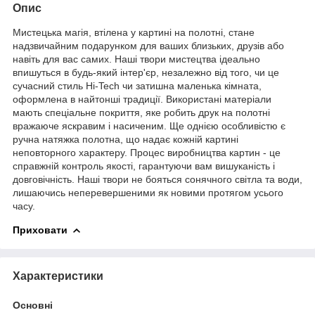
Опис
Мистецька магія, втілена у картині на полотні, стане
надзвичайним подарунком для ваших близьких, друзів або
навіть для вас самих. Наші твори мистецтва ідеально
впишуться в будь-який інтер'єр, незалежно від того, чи це
сучасний стиль Hi-Tech чи затишна маленька кімната,
оформлена в найтонші традиції. Використані матеріали
мають спеціальне покриття, яке робить друк на полотні
вражаюче яскравим і насиченим. Ще однією особливістю є
ручна натяжка полотна, що надає кожній картині
неповторного характеру. Процес виробництва картин - це
справжній контроль якості, гарантуючи вам вишуканість і
довговічність. Наші твори не бояться сонячного світла та води,
лишаючись неперевершеними як новими протягом усього
часу.
Приховати
Характеристики
Основні