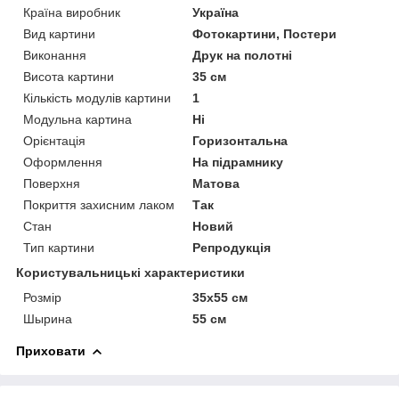
Країна виробник
Україна
Вид картини
Фотокартини, Постери
Виконання
Друк на полотні
Висота картини
35 см
Кількість модулів картини
1
Модульна картина
Ні
Орієнтація
Горизонтальна
Оформлення
На підрамнику
Поверхня
Матова
Покриття захисним лаком
Так
Стан
Новий
Тип картини
Репродукція
Користувальницькі характеристики
Розмір
35х55 см
Шырина
55 см
Приховати