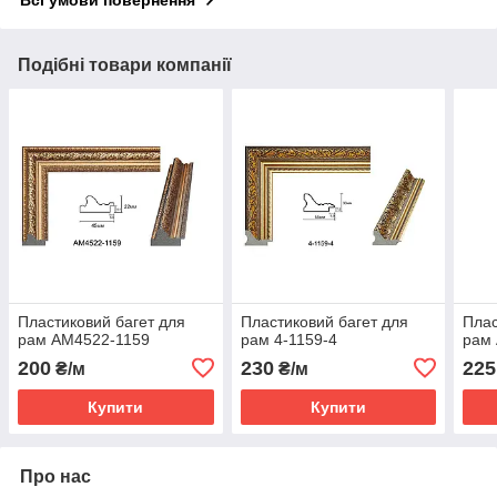
Всі умови повернення
Подібні товари компанії
Пластиковий багет для
Пластиковий багет для
Плас
рам AM4522-1159
рам 4-1159-4
рам
200
230
225
₴/м
₴/м
Купити
Купити
Про нас