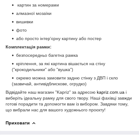
картин за номерами
алмазної мозаїки
вишивки
фото
або просто інтер'єрну картину або постер
Комплектація рамки:
безпосередньо багетна рамка
кріплення, за які картина вішається на стіну
("крокодильники" або "вушка")
окремо можна замовити задню стінку з ДВП і скло
(зазвичай, антивідблискове, огрудко)
Відвідайте наш магазин "Kapriz" за адресою
kapriz.com.ua
і
виберіть ідеальну рамку для свого твору. Наші фахівці завжди
готові порадити та допомогти вам із вибором. Завдяки тому,
що вибрали нас для вашого художнього проєкту!
Приховати