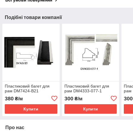
Всі умови повернення
Подібні товари компанії
Пластиковий багет для
Пластиковий багет для
Плас
рам DM7424-B21
рам DM4333-077-1
рам
380
300
300
₴/м
₴/м
Купити
Купити
Про нас