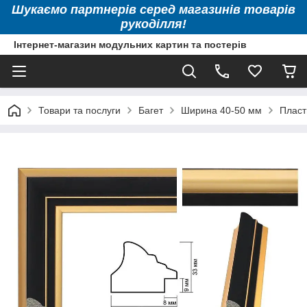
Шукаємо партнерів серед магазинів товарів
рукоділля!
Інтернет-магазин модульних картин та постерів
Товари та послуги
Багет
Ширина 40-50 мм
Пласт