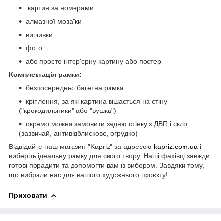
картин за номерами
алмазної мозаїки
вишивки
фото
або просто інтер'єрну картину або постер
Комплектація рамки:
безпосередньо багетна рамка
кріплення, за які картина вішається на стіну
("крокодильники" або "вушка")
окремо можна замовити задню стінку з ДВП і скло
(зазвичай, антивідблискове, огрудко)
Відвідайте наш магазин "Kapriz" за адресою
kapriz.com.ua
і
виберіть ідеальну рамку для свого твору. Наші фахівці завжди
готові порадити та допомогти вам із вибором. Завдяки тому,
що вибрали нас для вашого художнього проєкту!
Приховати