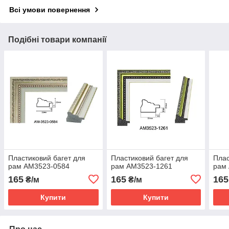
Всі умови повернення
Подібні товари компанії
Пластиковий багет для
Пластиковий багет для
Плас
рам AM3523-0584
рам AM3523-1261
рам
165
165
165
₴/м
₴/м
Купити
Купити