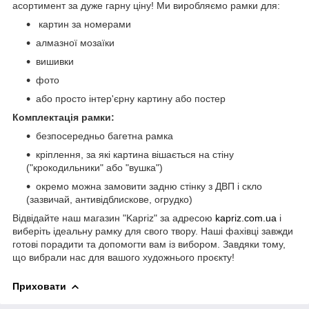
асортимент за дуже гарну ціну! Ми виробляємо рамки для:
картин за номерами
алмазної мозаїки
вишивки
фото
або просто інтер'єрну картину або постер
Комплектація рамки:
безпосередньо багетна рамка
кріплення, за які картина вішається на стіну
("крокодильники" або "вушка")
окремо можна замовити задню стінку з ДВП і скло
(зазвичай, антивідблискове, огрудко)
Відвідайте наш магазин "Kapriz" за адресою
kapriz.com.ua
і
виберіть ідеальну рамку для свого твору. Наші фахівці завжди
готові порадити та допомогти вам із вибором. Завдяки тому,
що вибрали нас для вашого художнього проєкту!
Приховати