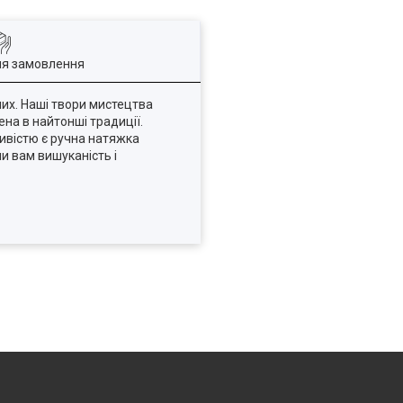
ля замовлення
мих. Наші твори мистецтва
ена в найтонші традиції.
ивістю є ручна натяжка
и вам вишуканість і