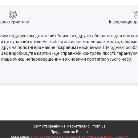
арактеристики
Інформація д
айним подарунком для ваших близьких, друзів або навіть для вас са
 чи це сучасний стиль Hi-Tech чи затишна маленька кімната, оформл
ь друк на полотні вражаюче яскравим і насиченим. Ще однією особл
цес виробництва картин - це справжній контроль якості, гарантуюч
ди, лишаючись неперевершеними як новими протягом усього часу.
Сайт створений на маркетплейсі
Prom.ua
Продавець на Bigl.ua
Арт-Каприз |
Поскаржитися на контент
|
Політика конфіденційності