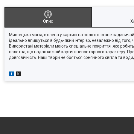
Опис
Х
Мистецька магія, втілена у картині на полотні, стане надзвич
ідеально впишуться в будь-який інтер'єр, незалежно від того,
Використані матеріали мають спеціальне покриття, яке робит
полотна, що надає кожній картині неповторного характеру. Про
довговічність. Наші твори не бояться сонячного світла та во