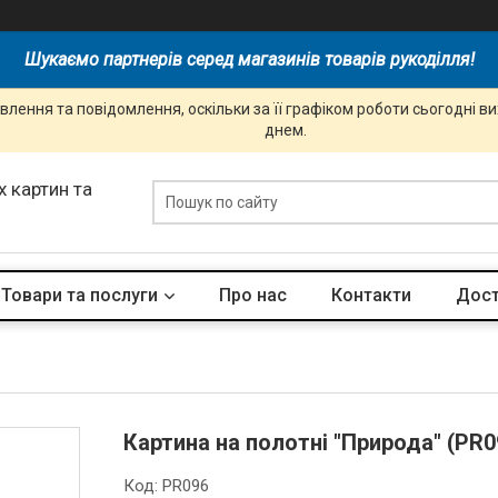
Шукаємо партнерів серед магазинів товарів рукоділля!
лення та повідомлення, оскільки за її графіком роботи сьогодні 
днем.
 картин та
Товари та послуги
Про нас
Контакти
Дост
Картина на полотні "Природа" (PR0
Код:
PR096