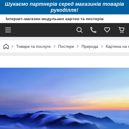
Шукаємо партнерів серед магазинів товарів
рукоділля!
Інтернет-магазин модульних картин та постерів
Товари та послуги
Постери
Природа
Картина на 