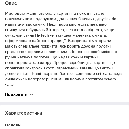
Опис
Мистецька магія, втілена у картині на полотні, стане
надзвичайним подарунком для ваших близьких, друзів або
навіть для вас самих. Наші твори мистецтва ідеально
впишуться в будь-який інтер'єр, незалежно від того, чи це
сучасний стиль Hi-Tech чи затишна маленька кімната,
оформлена в найтонші традиції. Використані матеріали
мають спеціальне покриття, яке робить друк на полотні
вражаюче яскравим і насиченим. Ще однією особливістю є
ручна натяжка полотна, що надає кожній картині
неповторного характеру. Процес виробництва картин - це
справжній контроль якості, гарантуючи вам вишуканість і
довговічність. Наші твори не бояться сонячного світла та води,
лишаючись неперевершеними як новими протягом усього
часу.
Приховати
Характеристики
Основні