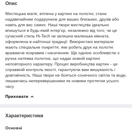
Опис
Мистецька магія, втілена у картині на полотні, стане
надзвичайним подарунком для ваших близьких, друзів або
навіть для вас самих. Наші твори мистецтва ідеально
впишуться в будь-який інтер'єр, незалежно від того, чи це
сучасний стиль Hi-Tech чи затишна маленька кімната,
оформлена в найтонші традиції. Використані матеріали
мають спеціальне покриття, яке робить друк на полотні
вражаюче яскравим і насиченим. Ще однією особливістю є
ручна натяжка полотна, що надає кожній картині
неповторного характеру. Процес виробництва картин - це
справжній контроль якості, гарантуючи вам вишуканість і
довговічність. Наші твори не бояться сонячного світла та води,
лишаючись неперевершеними як новими протягом усього
часу.
Приховати
Характеристики
Основні