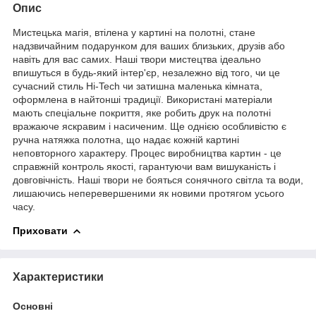
Опис
Мистецька магія, втілена у картині на полотні, стане
надзвичайним подарунком для ваших близьких, друзів або
навіть для вас самих. Наші твори мистецтва ідеально
впишуться в будь-який інтер'єр, незалежно від того, чи це
сучасний стиль Hi-Tech чи затишна маленька кімната,
оформлена в найтонші традиції. Використані матеріали
мають спеціальне покриття, яке робить друк на полотні
вражаюче яскравим і насиченим. Ще однією особливістю є
ручна натяжка полотна, що надає кожній картині
неповторного характеру. Процес виробництва картин - це
справжній контроль якості, гарантуючи вам вишуканість і
довговічність. Наші твори не бояться сонячного світла та води,
лишаючись неперевершеними як новими протягом усього
часу.
Приховати
Характеристики
Основні