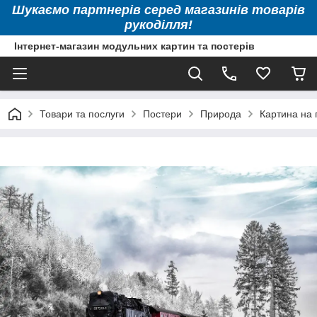
Шукаємо партнерів серед магазинів товарів
рукоділля!
Інтернет-магазин модульних картин та постерів
Товари та послуги
Постери
Природа
Картина на 