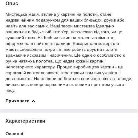
Опис
Мистецька магія, втілена у картині на полотні, стане
надзвичайним подарунком для ваших близьких, друзів або
навіть для вас самих. Наші твори мистецтва ідеально
впишуться в будь-який інтер'єр, незалежно від того, чи це
сучасний стиль Hi-Tech чи затишна маленька кімната,
оформлена в найтонші традиції. Використані матеріали
мають спеціальне покриття, яке робить друк на полотні
вражаюче яскравим і насиченим. Ще однією особливістю є
ручна натяжка полотна, що надає кожній картині
неповторного характеру. Процес виробництва картин - це
справжній контроль якості, гарантуючи вам вишуканість і
довговічність. Наші твори не бояться сонячного світла та води,
лишаючись неперевершеними як новими протягом усього
часу.
Приховати
Характеристики
Основні