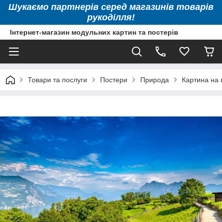
Шукаємо партнерів серед магазинів товарів
рукоділля!
Інтернет-магазин модульних картин та постерів
Товари та послуги
Постери
Природа
Картина на 