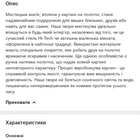
Опис
Мистецька магія, втілена у картині на полотні, стане
надзвичайним подарунком для ваших близьких, друзів або
навіть для вас самих. Наші твори мистецтва ідеально
впишуться в будь-який інтер'єр, незалежно від того, чи це
сучасний стиль Hi-Tech чи затишна маленька кімната,
оформлена в найтонші традиції. Використані матеріали
мають спеціальне покриття, яке робить друк на полотні
вражаюче яскравим і насиченим. Ще однією особливістю є
ручна натяжка полотна, що надає кожній картині
неповторного характеру. Процес виробництва картин - це
справжній контроль якості, гарантуючи вам вишуканість і
довговічність. Наші твори не бояться сонячного світла та води,
лишаючись неперевершеними як новими протягом усього
часу.
Приховати
Характеристики
Основні