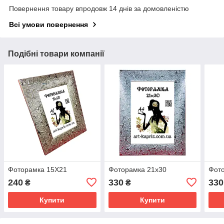
Повернення товару впродовж 14 днів за домовленістю
Всі умови повернення
Подібні товари компанії
Фоторамка 15Х21
Фоторамка 21х30
Фот
240
330
330
₴
₴
Купити
Купити