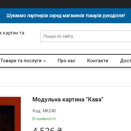
Шукаємо партнерів серед магазинів товарів рукоділля!
 картин та
Товари та послуги
Про нас
Контакти
Дост
Модульна картина "Кава"
Код:
MK240
В наявності
4 526 ₴