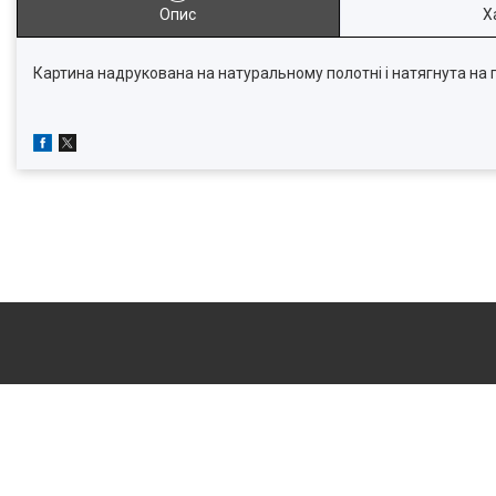
Опис
Х
Картина надрукована на натуральному полотні і натягнута на