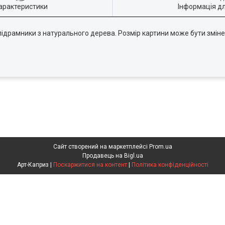
арактеристики
Інформація д
 підрамники з натурального дерева. Розмір картини може бути змі
Сайт створений на маркетплейсі
Prom.ua
Продавець на Bigl.ua
Арт-Каприз |
Поскаржитися на контент
|
Політика конфіденційності