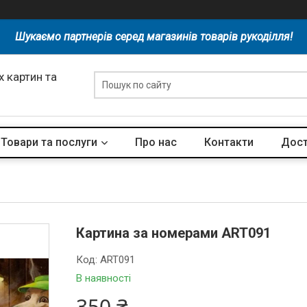
Шукаємо партнерів серед магазинів товарів рукоділля!
 картин та
Товари та послуги
Про нас
Контакти
Дост
Картина за номерами ART091
Код:
ART091
В наявності
350 ₴