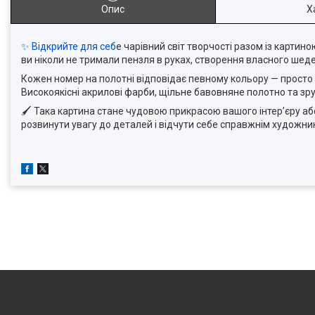
Опис
Х
✨ Відкрийте для себ
е чарівний світ творчості разом із карти
ви ніколи не тримали пензля в руках, створення власного шед
Кожен номер на полотні відповідає певному кольору — просто 
Високоякісні акрилові фарби, щільне бавовняне полотно та зру
🖌 Така картина стане чудовою прикрасою вашого інтер’єру а
розвинути увагу до деталей і відчути себе справжнім художни