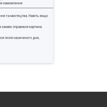
ля замовлення
ення та мистецтва. Навіть якщо
ма оживе справжня картина.
ся після насиченого дня,