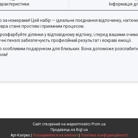
арактеристики
Інформація д
ною за номерами! Цей набір — ідеальне поєднання відпочинку, натхн
евра стане простим і приємним процесом.
розфарбуйте ділянки у відповідному відтінку, і перед вашими очи
чні пензлі забезпечують професійний результат і яскраві емоції.
бо особливим подарунком для близьких. Вона допоможе розслабити
ком!
Сайт створений на маркетплейсі
Prom.ua
Продавець на Bigl.ua
Арт-Каприз |
Поскаржитися на контент
|
Політика конфіденційності