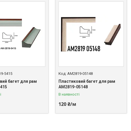
9-5415
АМ2819-05148
вий багет для рам
Пластиковий багет для рам
415
АМ2819-05148
і
В наявності
120 ₴/м