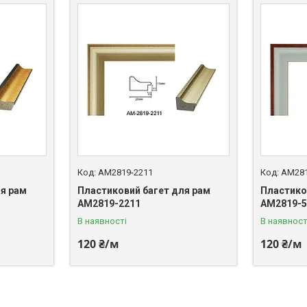
AM2819-2211
AM281
я рам
Пластиковий багет для рам
Пластико
AM2819-2211
AM2819-5
В наявності
В наявност
120 ₴/м
120 ₴/м